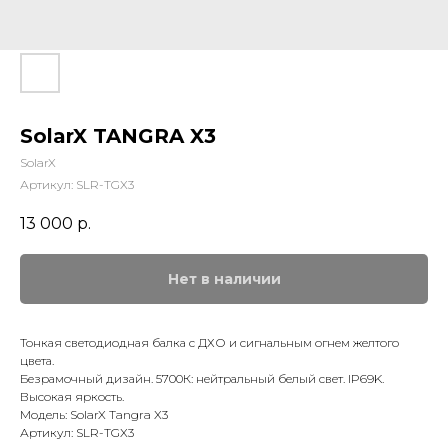
SolarX TANGRA X3
SolarX
Артикул:
SLR-TGX3
13 000
р.
Нет в наличии
Тонкая светодиодная балка с ДХО и сигнальным огнем желтого
цвета.
Безрамочный дизайн. 5700К: нейтральный белый свет. IP69K.
Высокая яркость.
Модель: SolarX Tangra X3
Артикул: SLR-TGX3