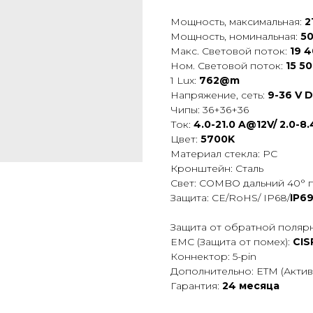
Мощность, максимальная:
2
Мощность, номинальная:
50
Макс. Световой поток:
19 4
Ном. Световой поток:
15 50
1 Lux:
762@m
Напряжение, сеть:
9-36 V 
Чипы: 36+36+36
Ток:
4.0-21.0 A@12V/ 2.0-8
Цвет:
5700K
Материал стекла: PC
Кронштейн: Сталь
Свет: COMBO дальний 40° п
Защита: CE/RoHS/ IP68/
IP6
Защита от обратной полярн
EMC (Защита от помех):
CIS
Коннектор: 5-pin
Дополнительно: ETM (Акти
Гарантия:
24 месяца