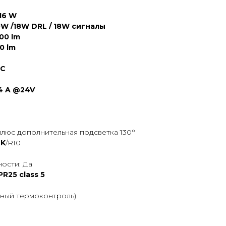
16 W
W /18W DRL / 18W сигналы
00 lm
0 lm
DC
.4 A @24V
люс дополнительная подсветка 130°
9K
/R10
ости: Да
PR25 class 5
вный термоконтроль)