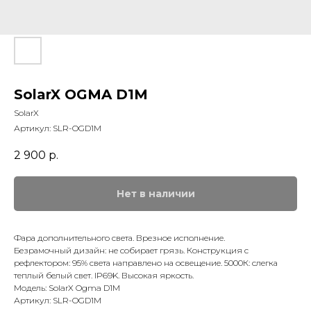
SolarX OGMA D1M
SolarX
Артикул:
SLR-OGD1M
2 900
р.
Нет в наличии
Фара дополнительного света. Врезное исполнение.
Безрамочный дизайн: не собирает грязь. Конструкция с
рефлектором: 95% света направлено на освещение. 5000К: слегка
теплый белый свет. IP69K. Высокая яркость.
Модель: SolarX Ogma D1M
Артикул: SLR-OGD1M